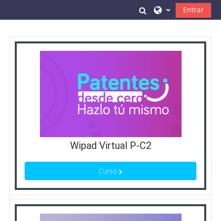
Saltar a contenido principal
Toggle search inpu
Entrar
Wipad Virtual P-C2
Curso