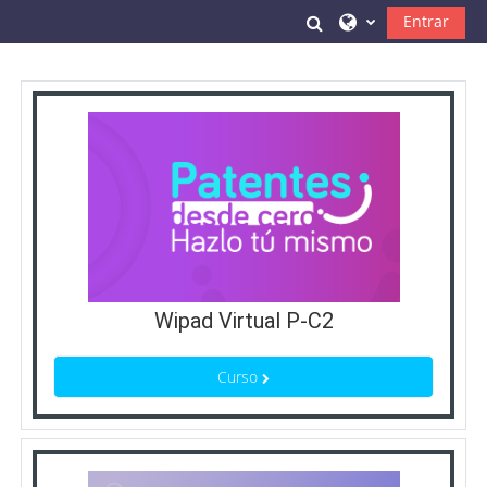
Saltar a contenido principal
Toggle search inpu
Entrar
Wipad Virtual P-C2
Curso