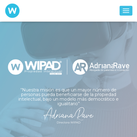
C
A
M
B
I
A
R
M
O
D
O
D
E
“Nuestra misión es que un mayor número de
N
personas pueda beneficiarse de la propiedad
A
intelectual, bajo un modelo más democrático e
V
igualitario”
E
G
A
C
I